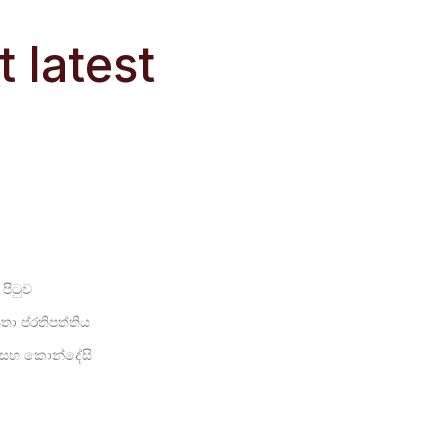
 latest
 පිටුව
තා ප්රතිපත්තිය
 සහ කොන්දේසි