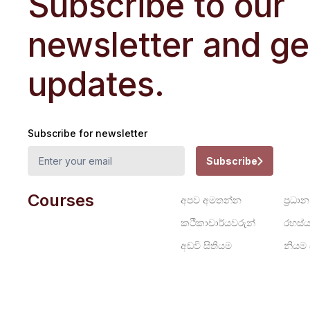
Subscribe to our
newsletter and get
updates.
Subscribe for newsletter
Subscribe
Courses
අපව අමතන්න
ප්‍රධාන
කථිකාචාර්යවරුන්
රහස්ය
අඩවි සිතියම
නියම